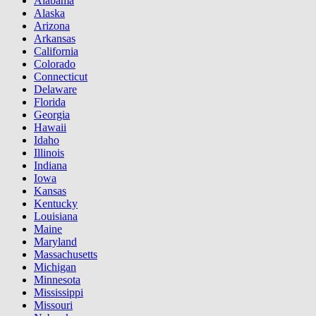
Alabama
Alaska
Arizona
Arkansas
California
Colorado
Connecticut
Delaware
Florida
Georgia
Hawaii
Idaho
Illinois
Indiana
Iowa
Kansas
Kentucky
Louisiana
Maine
Maryland
Massachusetts
Michigan
Minnesota
Mississippi
Missouri