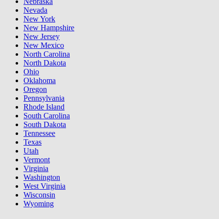
Nebraska
Nevada
New York
New Hampshire
New Jersey
New Mexico
North Carolina
North Dakota
Ohio
Oklahoma
Oregon
Pennsylvania
Rhode Island
South Carolina
South Dakota
Tennessee
Texas
Utah
Vermont
Virginia
Washington
West Virginia
Wisconsin
Wyoming