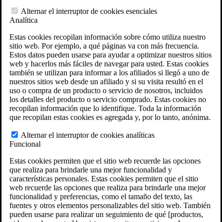
Herramientas del Derecho de veteranos
Alternar el interruptor de cookies esenciales
Calculadora de discapacidad del VA
Analítica
Calculadora de atrasos por incapacidad del VA
Herramienta interactiva de reclamaciones y
Estas cookies recopilan información sobre cómo utiliza nuestro
recursos del VA
sitio web. Por ejemplo, a qué páginas va con más frecuencia.
Ubicaciones de fosas de incineración militares
Estos datos pueden usarse para ayudar a optimizar nuestros sitios
Localizaciones del Agente Naranja
web y hacerlos más fáciles de navegar para usted. Estas cookies
Generador de reclamaciones VA
también se utilizan para informar a los afiliados si llegó a uno de
Evaluación Gratuita del Caso
nuestros sitios web desde un afiliado y si su visita resultó en el
Ley ERISA
uso o compra de un producto o servicio de nosotros, incluidos
ERISA & Incapacidad a largo plazo
los detalles del producto o servicio comprado. Estas cookies no
Recursos sobre ERISA
recopilan información que lo identifique. Toda la información
Preguntas frecuentes sobre la ley ERISA
que recopilan estas cookies es agregada y, por lo tanto, anónima.
Calculadora de pago de prestaciones LTD
Todas las leyes y litigios ERISA
Alternar el interruptor de cookies analíticas
Gestión de legados
Funcional
Áreas que Atendemos
Localizaciones de abogados en VA
Estas cookies permiten que el sitio web recuerde las opciones
Texas
que realiza para brindarle una mejor funcionalidad y
Florida
características personales. Estas cookies permiten que el sitio
Georgia
web recuerde las opciones que realiza para brindarle una mejor
California
funcionalidad y preferencias, como el tamaño del texto, las
Rhode Island
fuentes y otros elementos personalizables del sitio web. También
Ver todas las sedes de VA Law
pueden usarse para realizar un seguimiento de qué [productos,
Ubicaciones de los abogados ERISA