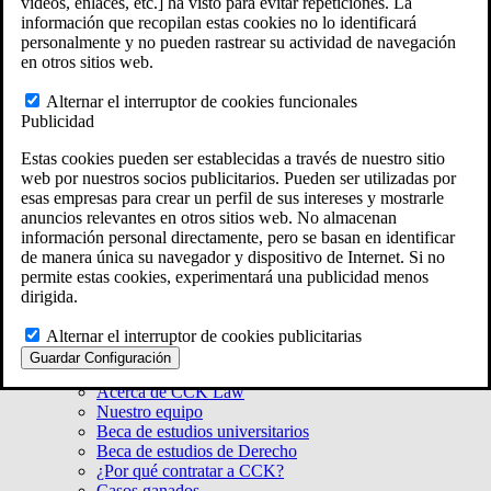
videos, enlaces, etc.] ha visto para evitar repeticiones. La
Massachusetts
información que recopilan estas cookies no lo identificará
Rhode Island
personalmente y no pueden rastrear su actividad de navegación
Connecticut
en otros sitios web.
New York
Ver todas las ubicaciones de la Ley ERISA
Alternar el interruptor de cookies funcionales
En 50 estados de todo el país
Publicidad
Estas cookies pueden ser establecidas a través de nuestro sitio
web por nuestros socios publicitarios. Pueden ser utilizadas por
esas empresas para crear un perfil de sus intereses y mostrarle
anuncios relevantes en otros sitios web. No almacenan
información personal directamente, pero se basan en identificar
de manera única su navegador y dispositivo de Internet. Si no
permite estas cookies, experimentará una publicidad menos
dirigida.
Alternar el interruptor de cookies publicitarias
Acerca de CCK
Guardar Configuración
Nuestra misión
Acerca de CCK Law
Nuestro equipo
Beca de estudios universitarios
Beca de estudios de Derecho
¿Por qué contratar a CCK?
Casos ganados