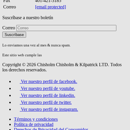
Fax
401-421-3185
Correo
[email protected]
Suscríbase a nuestro boletín
Correo
Please
don\'t
fill
Lo enviamos una vez al mes & nunca spam.
this
field.
Este sitio web cumple las
Directrices de Accesibilidad AA del W3C.
Copyright © 2026 Chisholm Chisholm & Kilpatrick LTD.
Todos
los derechos reservados.
Ver nuestro perfil de facebook.
Ver nuestro perfil de youtube.
Ver nuestro perfil de linkedin.
Ver nuestro perfil de twitter.
Ver nuestro perfil de instagram.
Términos y condiciones
Política de privacidad
Derechos de Privacidad del Consumidor