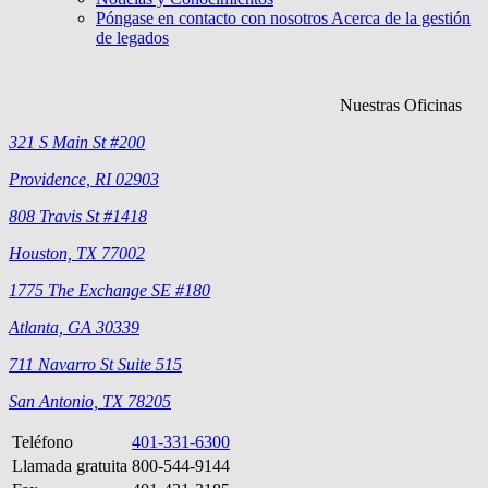
Póngase en contacto con nosotros Acerca de la gestión
de legados
Nuestras Oficinas
321 S Main St #200
Providence, RI 02903
808 Travis St #1418
Houston, TX 77002
1775 The Exchange SE #180
Atlanta, GA 30339
711 Navarro St Suite 515
San Antonio, TX 78205
Teléfono
401-331-6300
Llamada gratuita
800-544-9144