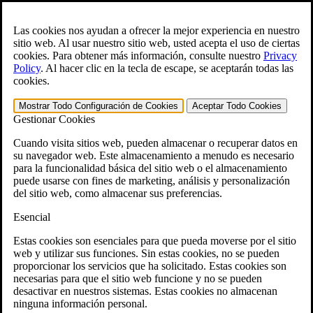
Skip to main content
Abra el
Búsqueda
formulario.
Las cookies nos ayudan a ofrecer la mejor experiencia en nuestro
sitio web. Al usar nuestro sitio web, usted acepta el uso de ciertas
English
cookies. Para obtener más información, consulte nuestro
Privacy
Policy
.
Al hacer clic en la tecla de escape, se aceptarán todas las
Para ayuda inmediata:
800-544-9144
cookies.
Generador gratuito de reclamaciones CCK VA
Mostrar Todo
Configuración de Cookies
Aceptar Todo
Cookies
Gestionar Cookies
»
Cuando visita sitios web, pueden almacenar o recuperar datos en
Open Search Bar
Search
su navegador web. Este almacenamiento a menudo es necesario
para la funcionalidad básica del sitio web o el almacenamiento
puede usarse con fines de marketing, análisis y personalización
Menu
401-331-6300
del sitio web, como almacenar sus preferencias.
Esencial
Áreas de Práctica
Ley de veteranos
Estas cookies son esenciales para que pueda moverse por el sitio
Ley de veteranos
web y utilizar sus funciones. Sin estas cookies, no se pueden
¿Por qué contratar a CCK para apelar su
proporcionar los servicios que ha solicitado. Estas cookies son
discapacidad conforme a lo dispuesto por el VA?
necesarias para que el sitio web funcione y no se pueden
Testimonios
desactivar en nuestros sistemas. Estas cookies no almacenan
Recursos jurídicos para veteranos
ninguna información personal.
Preguntas frecuentes