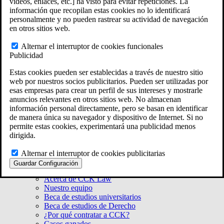
videos, enlaces, etc.] ha visto para evitar repeticiones. La
Massachusetts
información que recopilan estas cookies no lo identificará
Rhode Island
personalmente y no pueden rastrear su actividad de navegación
Connecticut
en otros sitios web.
New York
Ver todas las ubicaciones de la Ley ERISA
Alternar el interruptor de cookies funcionales
En 50 estados de todo el país
Publicidad
Estas cookies pueden ser establecidas a través de nuestro sitio
web por nuestros socios publicitarios. Pueden ser utilizadas por
esas empresas para crear un perfil de sus intereses y mostrarle
anuncios relevantes en otros sitios web. No almacenan
información personal directamente, pero se basan en identificar
de manera única su navegador y dispositivo de Internet. Si no
permite estas cookies, experimentará una publicidad menos
dirigida.
Alternar el interruptor de cookies publicitarias
Acerca de CCK
Guardar Configuración
Nuestra misión
Acerca de CCK Law
Nuestro equipo
Beca de estudios universitarios
Beca de estudios de Derecho
¿Por qué contratar a CCK?
Casos ganados