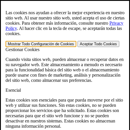
Skip to main content
Abra el
Búsqueda
formulario.
Las cookies nos ayudan a ofrecer la mejor experiencia en nuestro
sitio web. Al usar nuestro sitio web, usted acepta el uso de ciertas
English
cookies. Para obtener más información, consulte nuestro
Privacy
Policy
.
Al hacer clic en la tecla de escape, se aceptarán todas las
Para ayuda inmediata:
800-544-9144
cookies.
Generador gratuito de reclamaciones CCK VA
Mostrar Todo
Configuración de Cookies
Aceptar Todo
Cookies
Gestionar Cookies
»
Cuando visita sitios web, pueden almacenar o recuperar datos en
Open Search Bar
Search
su navegador web. Este almacenamiento a menudo es necesario
para la funcionalidad básica del sitio web o el almacenamiento
puede usarse con fines de marketing, análisis y personalización
Menu
401-331-6300
del sitio web, como almacenar sus preferencias.
Esencial
Áreas de Práctica
Ley de veteranos
Estas cookies son esenciales para que pueda moverse por el sitio
Ley de veteranos
web y utilizar sus funciones. Sin estas cookies, no se pueden
¿Por qué contratar a CCK para apelar su
proporcionar los servicios que ha solicitado. Estas cookies son
discapacidad conforme a lo dispuesto por el VA?
necesarias para que el sitio web funcione y no se pueden
Testimonios
desactivar en nuestros sistemas. Estas cookies no almacenan
Recursos jurídicos para veteranos
ninguna información personal.
Preguntas frecuentes