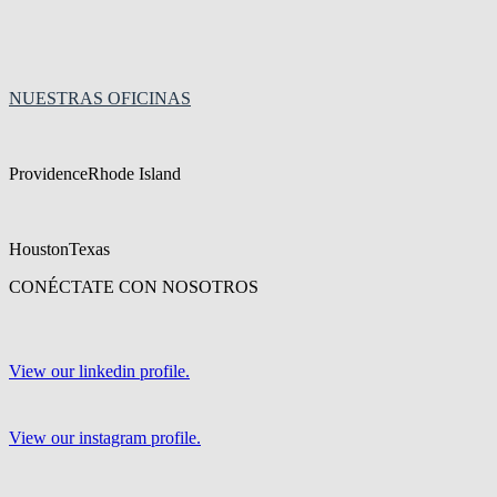
Cultura en CCK
Beneficios en CCK
Programa de Asociados de Verano
Prácticas para Estudiantes Universitarios
NUESTRAS OFICINAS
Providence
Rhode Island
Houston
Texas
CONÉCTATE CON NOSOTROS
View our linkedin profile.
View our instagram profile.