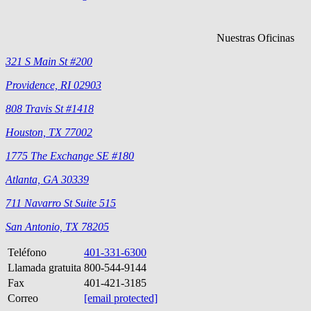
Nuestras Oficinas
321 S Main St #200
Providence, RI 02903
808 Travis St #1418
Houston, TX 77002
1775 The Exchange SE #180
Atlanta, GA 30339
711 Navarro St Suite 515
San Antonio, TX 78205
Teléfono
401-331-6300
Llamada gratuita
800-544-9144
Fax
401-421-3185
Correo
[email protected]