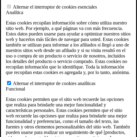
Herramientas del Derecho de veteranos
Alternar el interruptor de cookies esenciales
Calculadora de discapacidad del VA
Analítica
Calculadora de atrasos por incapacidad del VA
Herramienta interactiva de reclamaciones y
Estas cookies recopilan información sobre cómo utiliza nuestro
recursos del VA
sitio web. Por ejemplo, a qué páginas va con más frecuencia.
Ubicaciones de fosas de incineración militares
Estos datos pueden usarse para ayudar a optimizar nuestros sitios
Localizaciones del Agente Naranja
web y hacerlos más fáciles de navegar para usted. Estas cookies
Generador de reclamaciones VA
también se utilizan para informar a los afiliados si llegó a uno de
Evaluación Gratuita del Caso
nuestros sitios web desde un afiliado y si su visita resultó en el
Ley ERISA
uso o compra de un producto o servicio de nosotros, incluidos
ERISA & Incapacidad a largo plazo
los detalles del producto o servicio comprado. Estas cookies no
Recursos sobre ERISA
recopilan información que lo identifique. Toda la información
Preguntas frecuentes sobre la ley ERISA
que recopilan estas cookies es agregada y, por lo tanto, anónima.
Calculadora de pago de prestaciones LTD
Todas las leyes y litigios ERISA
Alternar el interruptor de cookies analíticas
Gestión de legados
Funcional
Áreas que Atendemos
Localizaciones de abogados en VA
Estas cookies permiten que el sitio web recuerde las opciones
Texas
que realiza para brindarle una mejor funcionalidad y
Florida
características personales. Estas cookies permiten que el sitio
Georgia
web recuerde las opciones que realiza para brindarle una mejor
California
funcionalidad y preferencias, como el tamaño del texto, las
Rhode Island
fuentes y otros elementos personalizables del sitio web. También
Ver todas las sedes de VA Law
pueden usarse para realizar un seguimiento de qué [productos,
Ubicaciones de los abogados ERISA