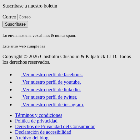
Suscríbase a nuestro boletín
Correo
Please
don\'t
fill
Lo enviamos una vez al mes & nunca spam.
this
field.
Este sitio web cumple las
Directrices de Accesibilidad AA del W3C.
Copyright © 2026 Chisholm Chisholm & Kilpatrick LTD.
Todos
los derechos reservados.
Ver nuestro perfil de facebook.
Ver nuestro perfil de youtube.
Ver nuestro perfil de linkedin.
Ver nuestro perfil de twitter.
Ver nuestro perfil de instagram.
Términos y condiciones
Política de privacidad
Derechos de Privacidad del Consumidor
Declaración de accesibilidad
Archivo del blog