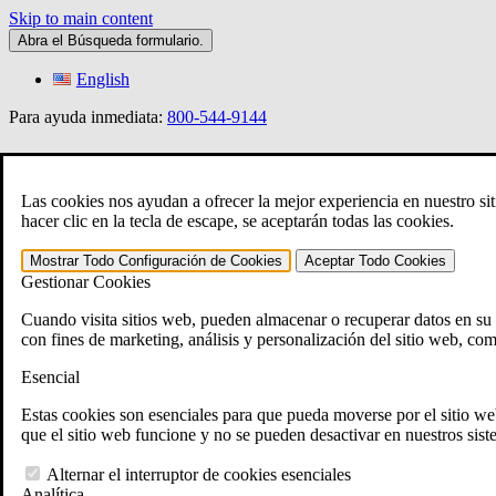
Skip to main content
Abra el
Búsqueda
formulario.
English
Para ayuda inmediata:
800-544-9144
»
Las cookies nos ayudan a ofrecer la mejor experiencia en nuestro sit
hacer clic en la tecla de escape, se aceptarán todas las cookies.
Mostrar Todo
Configuración de Cookies
Aceptar Todo
Cookies
Open Search Bar
Search
Gestionar Cookies
401-331-6300
Cuando visita sitios web, pueden almacenar o recuperar datos en s
Áreas de Práctica
con fines de marketing, análisis y personalización del sitio web, co
Ley de veteranos
Ley de veteranos
Esencial
¿Por qué contratar a CCK para apelar su discapaci
Testimonios
Estas cookies son esenciales para que pueda moverse por el sitio web
Recursos jurídicos para veteranos
que el sitio web funcione y no se pueden desactivar en nuestros si
Preguntas frecuentes
Herramientas del Derecho de veteranos
Alternar el interruptor de cookies esenciales
Calculadora de discapacidad del VA
Analítica