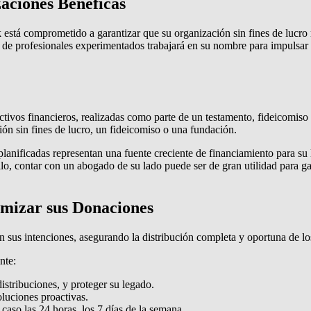
aciones Benéficas
tá comprometido a garantizar que su organización sin fines de lucro re
de profesionales experimentados trabajará en su nombre para impulsar 
tivos financieros, realizadas como parte de un testamento, fideicomiso
ión sin fines de lucro, un fideicomiso o una fundación.
 planificadas representan una fuente creciente de financiamiento para s
ello, contar con un abogado de su lado puede ser de gran utilidad para g
imizar sus Donaciones
sus intenciones, asegurando la distribución completa y oportuna de los
nte:
distribuciones, y proteger su legado.
oluciones proactivas.
caso las 24 horas, los 7 días de la semana.