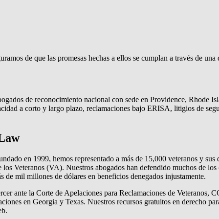
seguramos de que las promesas hechas a ellos se cumplan a través de un
ados de reconocimiento nacional con sede en Providence, Rhode Islan
acidad a corto y largo plazo, reclamaciones bajo ERISA, litigios de seg
 Law
Fundado en 1999, hemos representado a más de 15,000 veteranos y sus 
los Veteranos (VA). Nuestros abogados han defendido muchos de los ca
s de mil millones de dólares en beneficios denegados injustamente.
ercer ante la Corte de Apelaciones para Reclamaciones de Veteranos, 
bicaciones en Georgia y Texas. Nuestros recursos gratuitos en derecho 
eb.