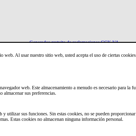
Generador gratuito de reclamaciones CCK VA
io web. Al usar nuestro sitio web, usted acepta el uso de ciertas cooki
Menu
u navegador web. Este almacenamiento a menudo es necesario para la fu
mo almacenar sus preferencias.
dad conforme a lo dispuesto por el VA?
 y utilizar sus funciones. Sin estas cookies, no se pueden proporcionar 
stemas. Estas cookies no almacenan ninguna información personal.