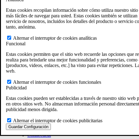
Calculadora de atrasos por incapacidad del VA
Herramienta interactiva de reclamaciones y recurs
Estas cookies recopilan información sobre cómo utiliza nuestro siti
Ubicaciones de fosas de incineración militares
más fáciles de navegar para usted. Estas cookies también se utilizan p
Localizaciones del Agente Naranja
servicio de nosotros, incluidos los detalles del producto o servicio
Generador de reclamaciones VA
tanto, anónima.
Evaluación Gratuita del Caso
Ley ERISA
Alternar el interruptor de cookies analíticas
ERISA & Incapacidad a largo plazo
Funcional
Recursos sobre ERISA
Preguntas frecuentes sobre la ley ERISA
Estas cookies permiten que el sitio web recuerde las opciones que re
Calculadora de pago de prestaciones LTD
realiza para brindarle una mejor funcionalidad y preferencias, como 
Todas las leyes y litigios ERISA
[productos, videos, enlaces, etc.] ha visto para evitar repeticiones.
Gestión de legados
web.
Áreas que Atendemos
Localizaciones de abogados en VA
Alternar el interruptor de cookies funcionales
Texas
Publicidad
Florida
Georgia
Estas cookies pueden ser establecidas a través de nuestro sitio web p
California
en otros sitios web. No almacenan información personal directamente
Rhode Island
publicidad menos dirigida.
Ver todas las sedes de VA Law
Ubicaciones de los abogados ERISA
Alternar el interruptor de cookies publicitarias
Massachusetts
Guardar Configuración
Rhode Island
Connecticut