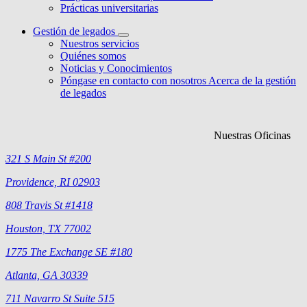
Prácticas universitarias
Gestión de legados
Nuestros servicios
Quiénes somos
Noticias y Conocimientos
Póngase en contacto con nosotros Acerca de la gestión
de legados
Nuestras Oficinas
321 S Main St #200
Providence, RI 02903
808 Travis St #1418
Houston, TX 77002
1775 The Exchange SE #180
Atlanta, GA 30339
711 Navarro St Suite 515