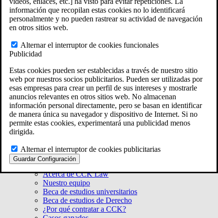
videos, enlaces, etc.] ha visto para evitar repeticiones. La
Massachusetts
información que recopilan estas cookies no lo identificará
Rhode Island
personalmente y no pueden rastrear su actividad de navegación
Connecticut
en otros sitios web.
New York
Ver todas las ubicaciones de la Ley ERISA
Alternar el interruptor de cookies funcionales
En 50 estados de todo el país
Publicidad
Estas cookies pueden ser establecidas a través de nuestro sitio
web por nuestros socios publicitarios. Pueden ser utilizadas por
esas empresas para crear un perfil de sus intereses y mostrarle
anuncios relevantes en otros sitios web. No almacenan
información personal directamente, pero se basan en identificar
de manera única su navegador y dispositivo de Internet. Si no
permite estas cookies, experimentará una publicidad menos
dirigida.
Alternar el interruptor de cookies publicitarias
Acerca de CCK
Guardar Configuración
Nuestra misión
Acerca de CCK Law
Nuestro equipo
Beca de estudios universitarios
Beca de estudios de Derecho
¿Por qué contratar a CCK?
Casos ganados