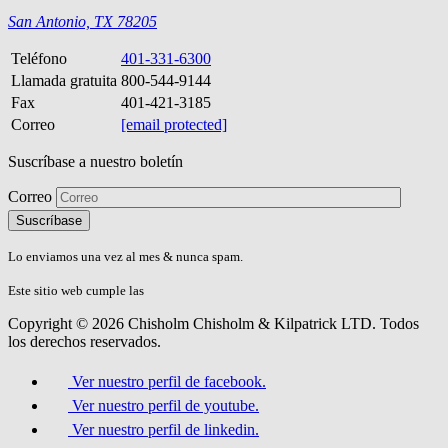
San Antonio, TX 78205
Teléfono
401-331-6300
Llamada gratuita
800-544-9144
Fax
401-421-3185
Correo
[email protected]
Suscríbase a nuestro boletín
Correo
Please
don\'t
fill
Lo enviamos una vez al mes & nunca spam.
this
field.
Este sitio web cumple las
Directrices de Accesibilidad AA del W3C.
Copyright © 2026 Chisholm Chisholm & Kilpatrick LTD.
Todos
los derechos reservados.
Ver nuestro perfil de facebook.
Ver nuestro perfil de youtube.
Ver nuestro perfil de linkedin.