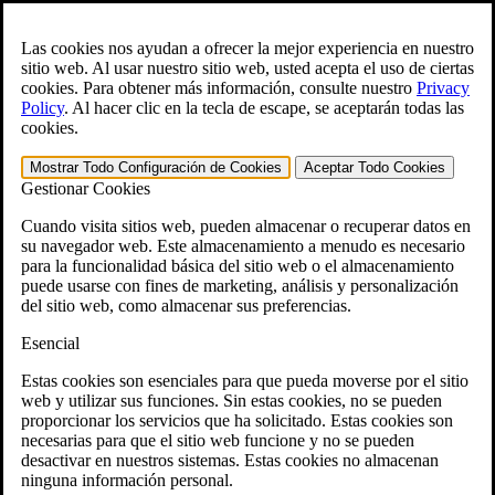
Skip to main content
Abra el
Búsqueda
formulario.
Las cookies nos ayudan a ofrecer la mejor experiencia en nuestro
sitio web. Al usar nuestro sitio web, usted acepta el uso de ciertas
English
cookies. Para obtener más información, consulte nuestro
Privacy
Policy
.
Al hacer clic en la tecla de escape, se aceptarán todas las
Para ayuda inmediata:
800-544-9144
cookies.
Generador gratuito de reclamaciones CCK VA
Mostrar Todo
Configuración de Cookies
Aceptar Todo
Cookies
Gestionar Cookies
»
Cuando visita sitios web, pueden almacenar o recuperar datos en
Open Search Bar
Search
su navegador web. Este almacenamiento a menudo es necesario
para la funcionalidad básica del sitio web o el almacenamiento
puede usarse con fines de marketing, análisis y personalización
Menu
401-331-6300
del sitio web, como almacenar sus preferencias.
Esencial
Áreas de Práctica
Ley de veteranos
Estas cookies son esenciales para que pueda moverse por el sitio
Ley de veteranos
web y utilizar sus funciones. Sin estas cookies, no se pueden
¿Por qué contratar a CCK para apelar su
proporcionar los servicios que ha solicitado. Estas cookies son
discapacidad conforme a lo dispuesto por el VA?
necesarias para que el sitio web funcione y no se pueden
Testimonios
desactivar en nuestros sistemas. Estas cookies no almacenan
Recursos jurídicos para veteranos
ninguna información personal.
Preguntas frecuentes