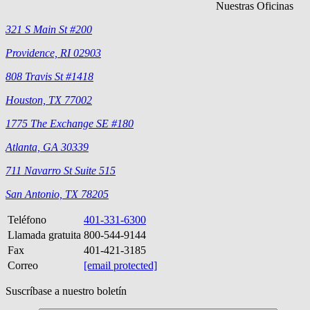
Nuestras Oficinas
321 S Main St #200
Providence, RI 02903
808 Travis St #1418
Houston, TX 77002
1775 The Exchange SE #180
Atlanta, GA 30339
711 Navarro St Suite 515
San Antonio, TX 78205
Teléfono
401-331-6300
Llamada gratuita
800-544-9144
Fax
401-421-3185
Correo
[email protected]
Suscríbase a nuestro boletín