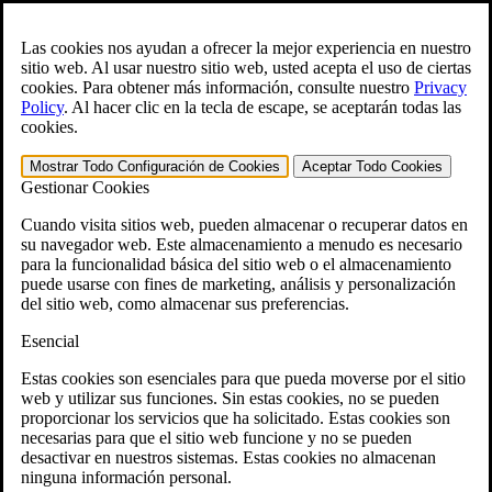
Skip to main content
Abra el
Búsqueda
formulario.
Las cookies nos ayudan a ofrecer la mejor experiencia en nuestro
sitio web. Al usar nuestro sitio web, usted acepta el uso de ciertas
Para ayuda inmediata:
800-544-9144
cookies. Para obtener más información, consulte nuestro
Privacy
Policy
.
Al hacer clic en la tecla de escape, se aceptarán todas las
Generador gratuito de reclamaciones CCK VA
cookies.
»
Mostrar Todo
Configuración de Cookies
Aceptar Todo
Cookies
Gestionar Cookies
Open Search Bar
Search
Cuando visita sitios web, pueden almacenar o recuperar datos en
su navegador web. Este almacenamiento a menudo es necesario
Menu
para la funcionalidad básica del sitio web o el almacenamiento
401-331-6300
puede usarse con fines de marketing, análisis y personalización
del sitio web, como almacenar sus preferencias.
Áreas de Práctica
Ley de veteranos
Esencial
Ley de veteranos
¿Por qué contratar a CCK para apelar su
Estas cookies son esenciales para que pueda moverse por el sitio
discapacidad conforme a lo dispuesto por el VA?
web y utilizar sus funciones. Sin estas cookies, no se pueden
Testimonios
proporcionar los servicios que ha solicitado. Estas cookies son
Recursos jurídicos para veteranos
necesarias para que el sitio web funcione y no se pueden
Preguntas frecuentes
desactivar en nuestros sistemas. Estas cookies no almacenan
Herramientas del Derecho de veteranos
ninguna información personal.
Calculadora de discapacidad del VA