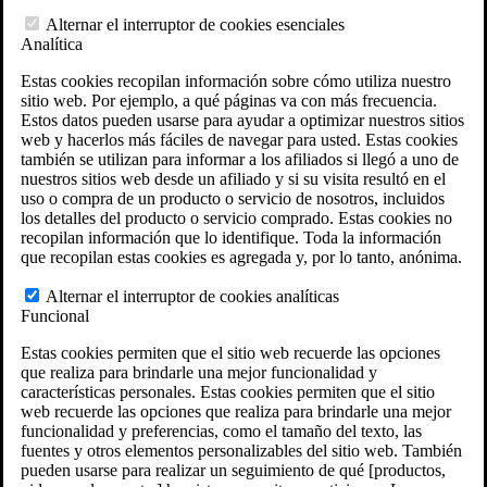
Calculadora de atrasos por incapacidad del VA
Alternar el interruptor de cookies esenciales
Herramienta interactiva de reclamaciones y
Analítica
recursos del VA
Ubicaciones de fosas de incineración militares
Estas cookies recopilan información sobre cómo utiliza nuestro
Localizaciones del Agente Naranja
sitio web. Por ejemplo, a qué páginas va con más frecuencia.
Generador de reclamaciones VA
Estos datos pueden usarse para ayudar a optimizar nuestros sitios
Evaluación Gratuita del Caso
web y hacerlos más fáciles de navegar para usted. Estas cookies
Ley ERISA
también se utilizan para informar a los afiliados si llegó a uno de
ERISA & Incapacidad a largo plazo
nuestros sitios web desde un afiliado y si su visita resultó en el
Recursos sobre ERISA
uso o compra de un producto o servicio de nosotros, incluidos
Preguntas frecuentes sobre la ley ERISA
los detalles del producto o servicio comprado. Estas cookies no
Calculadora de pago de prestaciones LTD
recopilan información que lo identifique. Toda la información
Todas las leyes y litigios ERISA
que recopilan estas cookies es agregada y, por lo tanto, anónima.
Gestión de legados
Áreas que Atendemos
Alternar el interruptor de cookies analíticas
Localizaciones de abogados en VA
Funcional
Texas
Florida
Estas cookies permiten que el sitio web recuerde las opciones
Georgia
que realiza para brindarle una mejor funcionalidad y
California
características personales. Estas cookies permiten que el sitio
Rhode Island
web recuerde las opciones que realiza para brindarle una mejor
Ver todas las sedes de VA Law
funcionalidad y preferencias, como el tamaño del texto, las
Ubicaciones de los abogados ERISA
fuentes y otros elementos personalizables del sitio web. También
Massachusetts
pueden usarse para realizar un seguimiento de qué [productos,
Rhode Island