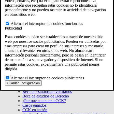
videos, enlaces, etc.] ha visto para evitar repeticiones. La
Connecticut
información que recopilan estas cookies no lo identificará
New York
personalmente y no pueden rastrear su actividad de navegación
Ver todas las ubicaciones de la Ley ERISA
en otros sitios web.
En 50 estados de todo el país
Alternar el interruptor de cookies funcionales
Publicidad
Estas cookies pueden ser establecidas a través de nuestro sitio
web por nuestros socios publicitarios. Pueden ser utilizadas por
esas empresas para crear un perfil de sus intereses y mostrarle
anuncios relevantes en otros sitios web. No almacenan
información personal directamente, pero se basan en identificar
de manera única su navegador y dispositivo de Internet. Si no
permite estas cookies, experimentará una publicidad menos
dirigida.
Acerca de CCK
Nuestra misión
Alternar el interruptor de cookies publicitarias
Acerca de CCK Law
Guardar Configuración
Nuestro equipo
Beca de estudios universitarios
Beca de estudios de Derecho
¿Por qué contratar a CCK?
Casos ganados
CCK en acción