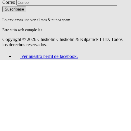
Correo
Please
don\'t
fill
Lo enviamos una vez al mes & nunca spam.
this
field.
Este sitio web cumple las
Directrices de Accesibilidad AA del W3C.
Copyright © 2026 Chisholm Chisholm & Kilpatrick LTD.
Todos
los derechos reservados.
Ver nuestro perfil de facebook.
Ver nuestro perfil de youtube.
Ver nuestro perfil de linkedin.
Ver nuestro perfil de twitter.
Ver nuestro perfil de instagram.
Términos y condiciones
Política de privacidad
Derechos de Privacidad del Consumidor
Declaración de accesibilidad
Archivo del blog
Mapa del sitio
Recursos Mapa del sitio