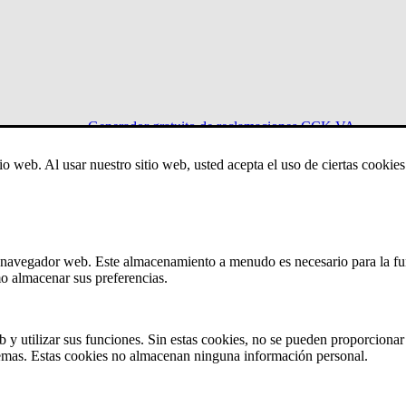
Generador gratuito de reclamaciones CCK VA
io web. Al usar nuestro sitio web, usted acepta el uso de ciertas cooki
Menu
u navegador web. Este almacenamiento a menudo es necesario para la fu
mo almacenar sus preferencias.
dad conforme a lo dispuesto por el VA?
 y utilizar sus funciones. Sin estas cookies, no se pueden proporcionar 
stemas. Estas cookies no almacenan ninguna información personal.