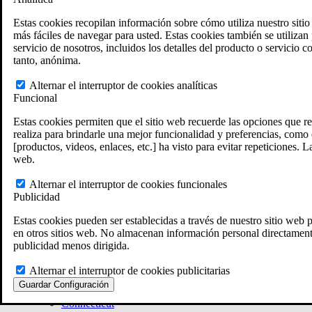
Calculadora de atrasos por incapacidad del VA
Herramienta interactiva de reclamaciones y recurs
Estas cookies recopilan información sobre cómo utiliza nuestro siti
Ubicaciones de fosas de incineración militares
más fáciles de navegar para usted. Estas cookies también se utilizan p
Localizaciones del Agente Naranja
servicio de nosotros, incluidos los detalles del producto o servicio
Generador de reclamaciones VA
tanto, anónima.
Evaluación Gratuita del Caso
Ley ERISA
Alternar el interruptor de cookies analíticas
ERISA & Incapacidad a largo plazo
Funcional
Recursos sobre ERISA
Preguntas frecuentes sobre la ley ERISA
Estas cookies permiten que el sitio web recuerde las opciones que re
Calculadora de pago de prestaciones LTD
realiza para brindarle una mejor funcionalidad y preferencias, como 
Todas las leyes y litigios ERISA
[productos, videos, enlaces, etc.] ha visto para evitar repeticiones.
Gestión de legados
web.
Áreas que Atendemos
Localizaciones de abogados en VA
Alternar el interruptor de cookies funcionales
Texas
Publicidad
Florida
Georgia
Estas cookies pueden ser establecidas a través de nuestro sitio web p
California
en otros sitios web. No almacenan información personal directamente
Rhode Island
publicidad menos dirigida.
Ver todas las sedes de VA Law
Ubicaciones de los abogados ERISA
Alternar el interruptor de cookies publicitarias
Massachusetts
Guardar Configuración
Rhode Island
Connecticut