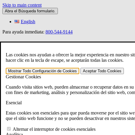
Skip to main content
Abra el
Búsqueda
formulario.
English
Para ayuda inmediata:
800-544-9144
»
Las cookies nos ayudan a ofrecer la mejor experiencia en nuestro sit
hacer clic en la tecla de escape, se aceptarán todas las cookies.
Mostrar Todo
Configuración de Cookies
Aceptar Todo
Cookies
Open Search Bar
Search
Gestionar Cookies
401-331-6300
Cuando visita sitios web, pueden almacenar o recuperar datos en s
Áreas de Práctica
con fines de marketing, análisis y personalización del sitio web, co
Ley de veteranos
Ley de veteranos
Esencial
¿Por qué contratar a CCK para apelar su discapaci
Testimonios
Estas cookies son esenciales para que pueda moverse por el sitio web
Recursos jurídicos para veteranos
que el sitio web funcione y no se pueden desactivar en nuestros si
Preguntas frecuentes
Herramientas del Derecho de veteranos
Alternar el interruptor de cookies esenciales
Calculadora de discapacidad del VA
Analítica