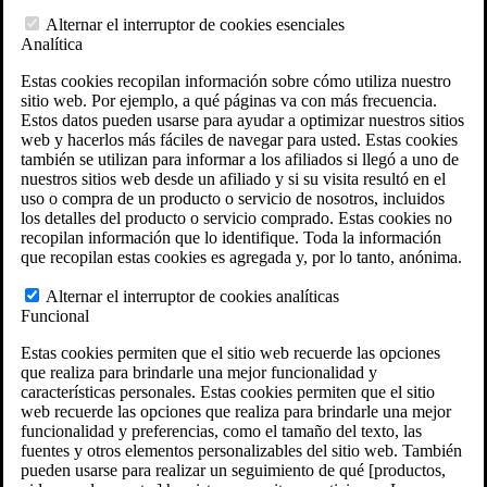
Herramientas del Derecho de veteranos
Alternar el interruptor de cookies esenciales
Calculadora de discapacidad del VA
Analítica
Calculadora de atrasos por incapacidad del VA
Herramienta interactiva de reclamaciones y
Estas cookies recopilan información sobre cómo utiliza nuestro
recursos del VA
sitio web. Por ejemplo, a qué páginas va con más frecuencia.
Ubicaciones de fosas de incineración militares
Estos datos pueden usarse para ayudar a optimizar nuestros sitios
Localizaciones del Agente Naranja
web y hacerlos más fáciles de navegar para usted. Estas cookies
Generador de reclamaciones VA
también se utilizan para informar a los afiliados si llegó a uno de
Evaluación Gratuita del Caso
nuestros sitios web desde un afiliado y si su visita resultó en el
Ley ERISA
uso o compra de un producto o servicio de nosotros, incluidos
ERISA & Incapacidad a largo plazo
los detalles del producto o servicio comprado. Estas cookies no
Recursos sobre ERISA
recopilan información que lo identifique. Toda la información
Preguntas frecuentes sobre la ley ERISA
que recopilan estas cookies es agregada y, por lo tanto, anónima.
Calculadora de pago de prestaciones LTD
Todas las leyes y litigios ERISA
Alternar el interruptor de cookies analíticas
Gestión de legados
Funcional
Áreas que Atendemos
Localizaciones de abogados en VA
Estas cookies permiten que el sitio web recuerde las opciones
Texas
que realiza para brindarle una mejor funcionalidad y
Florida
características personales. Estas cookies permiten que el sitio
Georgia
web recuerde las opciones que realiza para brindarle una mejor
California
funcionalidad y preferencias, como el tamaño del texto, las
Rhode Island
fuentes y otros elementos personalizables del sitio web. También
Ver todas las sedes de VA Law
pueden usarse para realizar un seguimiento de qué [productos,
Ubicaciones de los abogados ERISA