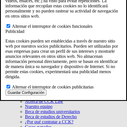
videos, enlaces, etc.] ha visto para evitar repeticiones. La
Massachusetts
información que recopilan estas cookies no lo identificará
Rhode Island
personalmente y no pueden rastrear su actividad de navegación
Connecticut
en otros sitios web.
New York
Ver todas las ubicaciones de la Ley ERISA
Alternar el interruptor de cookies funcionales
En 50 estados de todo el país
Publicidad
Estas cookies pueden ser establecidas a través de nuestro sitio
web por nuestros socios publicitarios. Pueden ser utilizadas por
esas empresas para crear un perfil de sus intereses y mostrarle
anuncios relevantes en otros sitios web. No almacenan
información personal directamente, pero se basan en identificar
de manera única su navegador y dispositivo de Internet. Si no
permite estas cookies, experimentará una publicidad menos
dirigida.
Alternar el interruptor de cookies publicitarias
Acerca de CCK
Guardar Configuración
Nuestra misión
Acerca de CCK Law
Nuestro equipo
Beca de estudios universitarios
Beca de estudios de Derecho
¿Por qué contratar a CCK?
Casos ganados