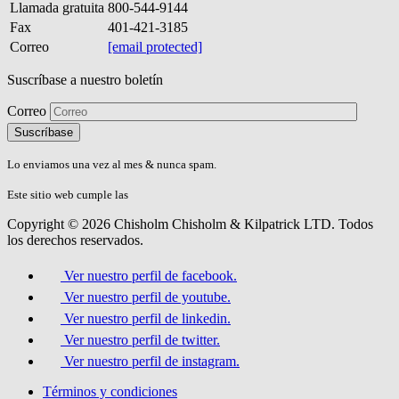
Llamada gratuita
800-544-9144
Fax
401-421-3185
Correo
[email protected]
Suscríbase a nuestro boletín
Correo
Please
don\'t
fill
Lo enviamos una vez al mes & nunca spam.
this
field.
Este sitio web cumple las
Directrices de Accesibilidad AA del W3C.
Copyright © 2026 Chisholm Chisholm & Kilpatrick LTD.
Todos
los derechos reservados.
Ver nuestro perfil de facebook.
Ver nuestro perfil de youtube.
Ver nuestro perfil de linkedin.
Ver nuestro perfil de twitter.
Ver nuestro perfil de instagram.
Términos y condiciones