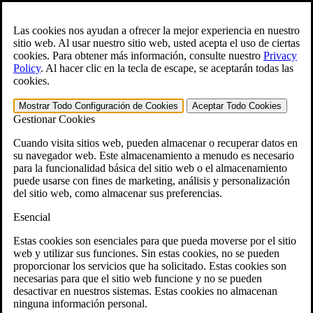
Skip to main content
Abra el
Búsqueda
formulario.
Las cookies nos ayudan a ofrecer la mejor experiencia en nuestro
sitio web. Al usar nuestro sitio web, usted acepta el uso de ciertas
English
cookies. Para obtener más información, consulte nuestro
Privacy
Policy
.
Al hacer clic en la tecla de escape, se aceptarán todas las
Para ayuda inmediata:
800-544-9144
cookies.
Generador gratuito de reclamaciones CCK VA
Mostrar Todo
Configuración de Cookies
Aceptar Todo
Cookies
Gestionar Cookies
»
Cuando visita sitios web, pueden almacenar o recuperar datos en
Open Search Bar
Search
su navegador web. Este almacenamiento a menudo es necesario
para la funcionalidad básica del sitio web o el almacenamiento
puede usarse con fines de marketing, análisis y personalización
Menu
401-331-6300
del sitio web, como almacenar sus preferencias.
Esencial
Áreas de Práctica
Ley de veteranos
Estas cookies son esenciales para que pueda moverse por el sitio
Ley de veteranos
web y utilizar sus funciones. Sin estas cookies, no se pueden
¿Por qué contratar a CCK para apelar su
proporcionar los servicios que ha solicitado. Estas cookies son
discapacidad conforme a lo dispuesto por el VA?
necesarias para que el sitio web funcione y no se pueden
Testimonios
desactivar en nuestros sistemas. Estas cookies no almacenan
Recursos jurídicos para veteranos
ninguna información personal.
Preguntas frecuentes