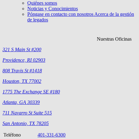
Quiénes somos
Noticias y Conocimientos
Póngase en contacto con nosotros Acerca de la gestión
de legados
Nuestras Oficinas
321 S Main St #200
Providence, RI 02903
808 Travis St #1418
Houston, TX 77002
1775 The Exchange SE #180
Atlanta, GA 30339
711 Navarro St Suite 515
San Antonio, TX 78205
Teléfono
401-331-6300